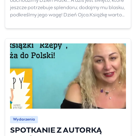
obchodzimy Dzień Matki... A dziś jest święto, które
jeszcze potrzebuje splendoru; dodajmy mu blasku,
podkreślmy jego wagę! Dzień Ojca.Książkę warto
przeczytać już dziś - jutro - 24 czerwca Dzień
Przytulania
Wydarzenia
SPOTKANIE Z AUTORKĄ