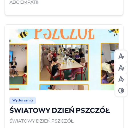
ABC EMPATII
Prz
Prz
Prz
Prz
Wydarzenia
ŚWIATOWY DZIEŃ PSZCZÓŁ
ŚWIATOWY DZIEŃ PSZCZÓŁ