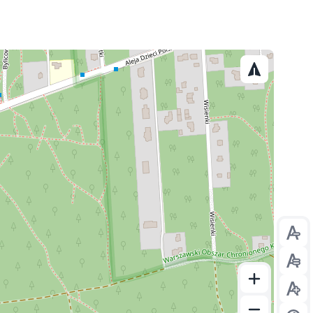
Prze
Prze
Prze