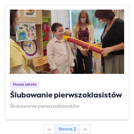
Nasza szkoła
Ślubowanie pierwszoklasistów
Ślubowanie pierwszoklasistów
Stronicowanie
‹‹
››
Strona 2
Poprzednia
Następna