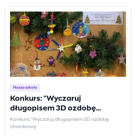
Nasza szkoła
Konkurs: "Wyczaruj
długopisem 3D ozdobę
choinkową"
Konkurs: "Wyczaruj długopisem 3D ozdobę
choinkową"