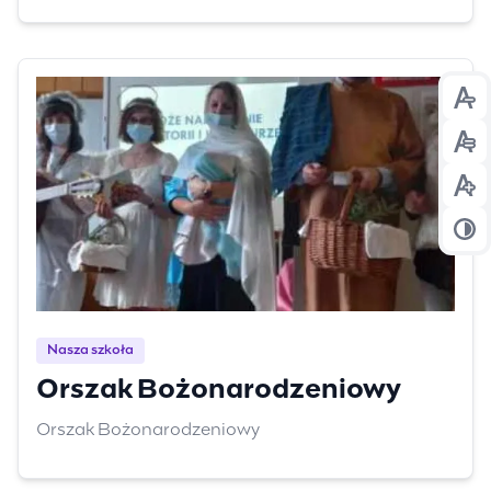
Prz
Prz
Prz
Prz
Nasza szkoła
Orszak Bożonarodzeniowy
Orszak Bożonarodzeniowy