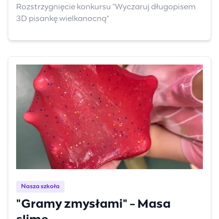
pisankę wielkanocną"
Rozstrzygnięcie konkursu "Wyczaruj długopisem
3D pisankę wielkanocną"
Nasza szkoła
"Gramy zmysłami" - Masa