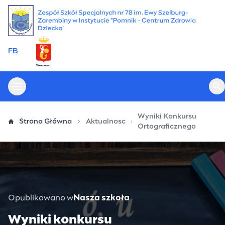
Przejdź
do
treści
FB
Otwórz menu główne
Ot
Wyniki Konkursu
Strona Główna
Aktualnosc
Ortograficznego
Opublikowano w
Nasza szkoła
Wyniki konkursu