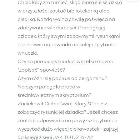
Chciałaby zrozumieć, skąd biorą sie książki,a
w przyszłości zostać bibliotekarką albo
pisarką. Każdą wolną chwilę poświęca na
zdobywanie wiadomości. Pomaga jej
dziadek, który swymi zabawnymi rysunkami
cieprpliwie odpowiada na kolejne pytania
wnuczki.
Czy za pomocą sznurka i węzełkó można
"zapisać" opowieść?
Czym różni się papirus od pergaminu?
Na czym polegała praca w
średniowiecznym skryptorium?
Zaciekawił Ciebie świat Klary? Chcesz
zobaczyć rysunki jej dziadka? Jeżeli chcesz
znależć odpowiedzi na powyższe pytania i
wyczytać dużo więcej ciekawostek - zajrzyj
do księgi z serii JAK TO DZIAŁA?