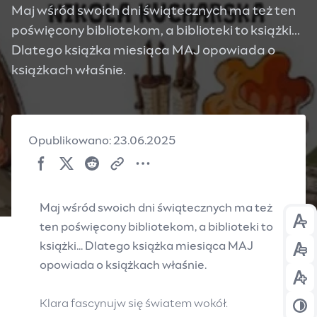
Maj wśród swoich dni świątecznych ma też ten
poświęcony bibliotekom, a biblioteki to książki...
Dlatego książka miesiąca MAJ opowiada o
książkach właśnie.
Opublikowano: 23.06.2025
Maj wśród swoich dni świątecznych ma też
ten poświęcony bibliotekom, a biblioteki to
Prz
książki... Dlatego książka miesiąca MAJ
Prz
opowiada o książkach właśnie.
Prz
Klara fascynujw się światem wokół.
Prz