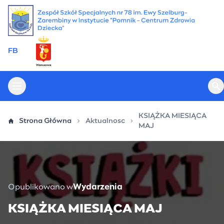
Przejdź
do
treści
FB
Otwórz menu główne
Ot
KSIĄŻKA MIESIĄCA
Strona Główna
Aktualnosc
MAJ
Opublikowano w
Wydarzenia
KSIĄŻKA MIESIĄCA MAJ