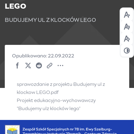
LEGO
Prz
BUDUJEMY UL Z KLOCKÓW LEGO
Prz
Prz
Prz
Opublikowano: 22.09.2022
sprawozdanie z projektu
Budujemy ul z
klockow LEGO.pdf
Projekt edukacyjno-wychowawczy
"Budujemy ulz klocków lego"