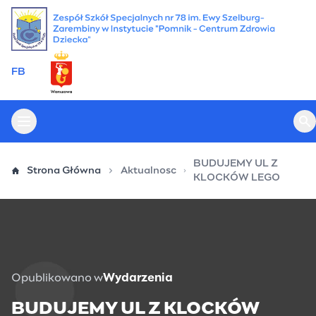
Przejdź
do
treści
FB
Otwórz menu główne
Ot
BUDUJEMY UL Z
Strona Główna
Aktualnosc
KLOCKÓW LEGO
Opublikowano w
Wydarzenia
BUDUJEMY UL Z KLOCKÓW